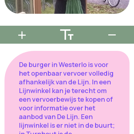
De burger in Westerlo is voor
het openbaar vervoer volledig
afhankelijk van de Lijn. In een
Lijnwinkel kan je terecht om
een vervoerbewijs te kopen of
voor informatie over het
aanbod van De Lijn. Een
lijnwinkel is er niet in de buurt;
in Turnhout is de