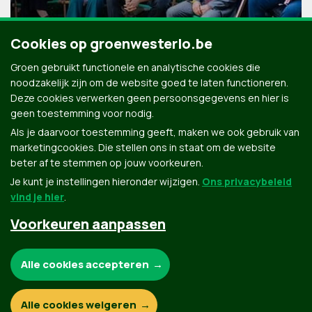
Cookies op groenwesterlo.be
Groen gebruikt functionele en analytische cookies die
noodzakelijk zijn om de website goed te laten functioneren.
Deze cookies verwerken geen persoonsgegevens en hier is
geen toestemming voor nodig.
Als je daarvoor toestemming geeft, maken we ook gebruik van
marketingcookies. Die stellen ons in staat om de website
beter af te stemmen op jouw voorkeuren.
Je kunt je instellingen hieronder wijzigen.
Ons privacybeleid
vind je hier
.
Voorkeuren aanpassen
Groen.be
Noodzakelijke cookies:
Alle cookies accepteren
Contact
Privacybeleid
Functionele en analytische cookies:
Alle cookies weigeren