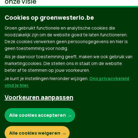
onze visie
Cookies op groenwesterlo.be
Groen gebruikt functionele en analytische cookies die
noodzakelijk zijn om de website goed te laten functioneren.
Deze cookies verwerken geen persoonsgegevens en hier is
geen toestemming voor nodig.
Als je daarvoor toestemming geeft, maken we ook gebruik van
marketingcookies. Die stellen ons in staat om de website
beter af te stemmen op jouw voorkeuren.
Je kunt je instellingen hieronder wijzigen.
Ons privacybeleid
vind je hier
.
Voorkeuren aanpassen
Groen.be
Noodzakelijke cookies:
Alle cookies accepteren
Contact
Privacybeleid
Functionele en analytische cookies:
Alle cookies weigeren