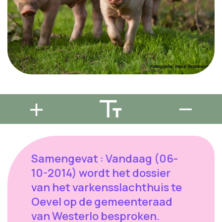
Samengevat : Vandaag (06-
10-2014) wordt het dossier
van het varkensslachthuis te
Oevel op de gemeenteraad
van Westerlo besproken.