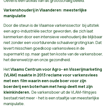
Oevel is een uitwas van dit grootschalig beleid."
Varkenshouderij in Vlaanderen: meesterlijke
manipulatie
Door die steun is de Vlaamse varkenssector bij uitstek
een agro-industriële sector geworden, die zich laat
kenmerken door een intensieve veehouderij die blijkbaar
niet zonder een voortdurende schaalvergroting kan. Dat
levert misschien goedkoop varkensvlees in de
supermarkt op, maar gaat ten koste van de varkensboer,
het dierenwelzijn en onze gezondheid.
Het
Vlaams Centrum voor Agro- en Visserijmarketing
(VLAM) maakte in 2013 reclame voor varkensvlees
met een film waarin een oude boer voor zijn
boerderij een boterham met hesp deelt met zijn
kleinkinderen.
De varkensboer uit de VLAM-filmpjes
bestaat niet meer - het is een staaltje van meesterlijke
manipulatie.