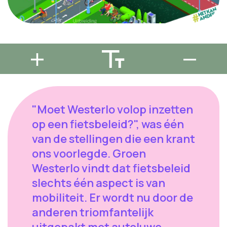
"Moet Westerlo volop inzetten
op een fietsbeleid?", was één
van de stellingen die een krant
ons voorlegde. Groen
Westerlo vindt dat fietsbeleid
slechts één aspect is van
mobiliteit. Er wordt nu door de
anderen triomfantelijk