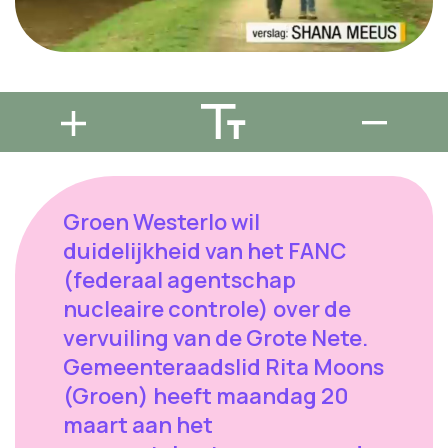
Groen Westerlo wil
duidelijkheid van het FANC
(federaal agentschap
nucleaire controle) over de
vervuiling van de Grote Nete.
Gemeenteraadslid Rita Moons
(Groen) heeft maandag 20
maart aan het