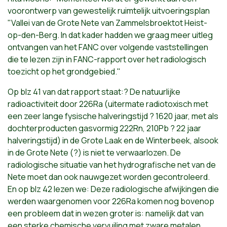
voorontwerp van gewestelijk ruimtelijk uitvoeringsplan
"Vallei van de Grote Nete van Zammelsbroektot Heist-
op-den-Berg. In dat kader hadden we graag meer uitleg
ontvangen van het FANC over volgende vaststellingen
die te lezen zijn in FANC-rapport over het radiologisch
toezicht op het grondgebied."
Op blz 41 van dat rapport staat:? De natuurlijke
radioactiviteit door 226Ra (uitermate radiotoxisch met
een zeer lange fysische halveringstijd ? 1620 jaar, met als
dochterproducten gasvormig 222Rn, 210Pb ? 22 jaar
halveringstijd) in de Grote Laak en de Winterbeek, alsook
in de Grote Nete (?) is niet te verwaarlozen. De
radiologische situatie van het hydrografische net van de
Nete moet dan ook nauwgezet worden gecontroleerd.
En op blz 42 lezen we: Deze radiologische afwijkingen die
werden waargenomen voor 226Ra komen nog bovenop
een probleem dat in wezen groter is: namelijk dat van
een sterke chemische vervuiling met zware metalen.