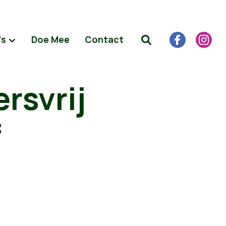
's
Doe Mee
Contact
ersvrij
f