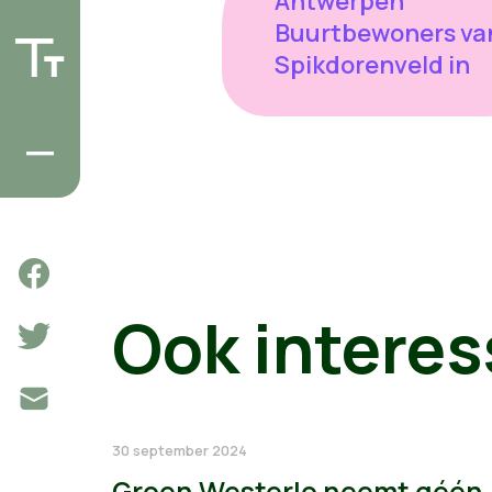
Antwerpen
Buurtbewoners va
Spikdorenveld in
Ook interes
30 september 2024
Groen Westerlo neemt géén