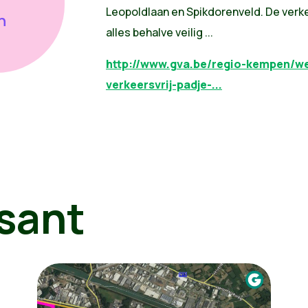
Leopoldlaan en Spikdorenveld. De verke
n
alles behalve veilig ...
http://www.gva.be/regio-kempen/we
verkeersvrij-padje-...
sant