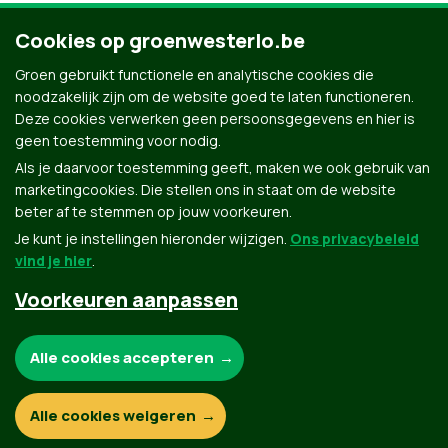
Cookies op groenwesterlo.be
Groen gebruikt functionele en analytische cookies die
noodzakelijk zijn om de website goed te laten functioneren.
Deze cookies verwerken geen persoonsgegevens en hier is
geen toestemming voor nodig.
Als je daarvoor toestemming geeft, maken we ook gebruik van
marketingcookies. Die stellen ons in staat om de website
beter af te stemmen op jouw voorkeuren.
Je kunt je instellingen hieronder wijzigen.
Ons privacybeleid
vind je hier
.
Voorkeuren aanpassen
Groen.be
Noodzakelijke cookies:
Alle cookies accepteren
Contact
Privacybeleid
Functionele en analytische cookies:
Alle cookies weigeren
© Copyright Groen 2026 | Gemaakt met
NationBuilder
| Gebouwd door
Tectonica