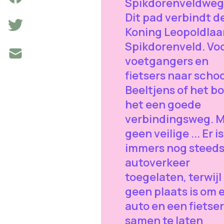
Spikdorenveldweg
Dit pad verbindt d
Koning Leopoldlaa
Spikdorenveld. Vo
voetgangers en
fietsers naar scho
Beeltjens of het bo
het een goede
verbindingsweg. 
geen veilige ... Er is
immers nog steed
autoverkeer
toegelaten, terwijl
geen plaats is om 
auto en een fietser
samen te laten