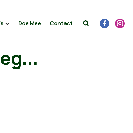
's
Doe Mee
Contact
eg...