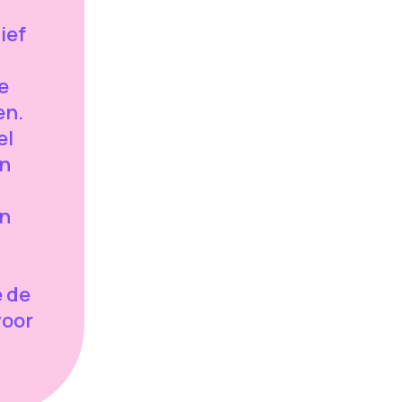
ief
te
en.
el
en
n
 de
voor