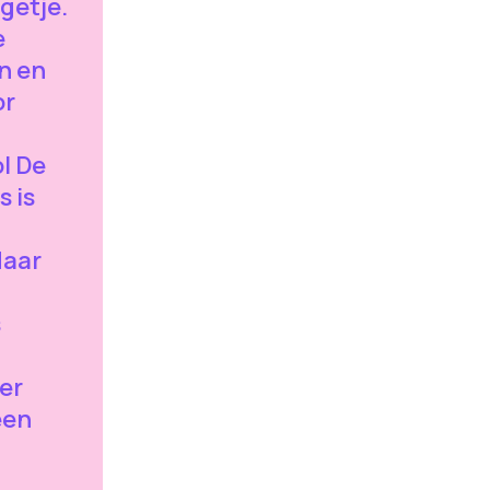
getje.
e
n en
or
ol De
s is
Maar
s
 er
een