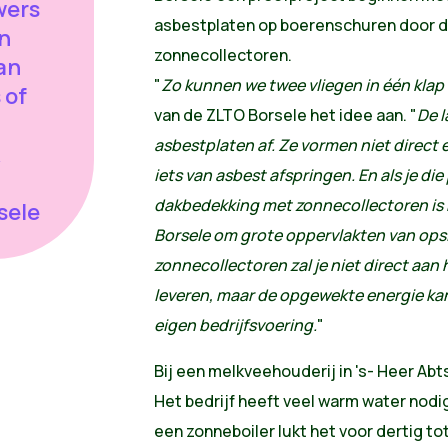
wers
asbestplaten op boerenschuren door 
n
zonnecollectoren.
van
"
Zo kunnen we twee vliegen in één klap
 of
van de ZLTO Borsele het idee aan. "
De 
asbestplaten af. Ze vormen niet direct e
iets van asbest afspringen. En als je di
dakbedekking met zonnecollectoren is 
sele
Borsele om grote oppervlakten van opsl
zonnecollectoren zal je niet direct aan 
leveren, maar de opgewekte energie ka
eigen bedrijfsvoering.
"
Bij een melkveehouderij in 's- Heer Abt
Het bedrijf heeft veel warm water nodig
een zonneboiler lukt het voor dertig to