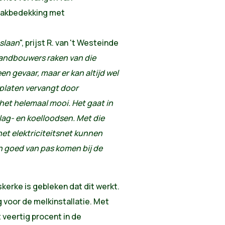
dakbedekking met
 slaan
", prijst R. van 't Westeinde
landbouwers raken van die
en gevaar, maar er kan altijd wel
e platen vervangt door
het helemaal mooi. Het gaat in
ag- en koelloodsen. Met die
het elektriciteitsnet kunnen
n goed van pas komen bij de
skerke is gebleken dat dit werkt.
 voor de melkinstallatie. Met
t veertig procent in de