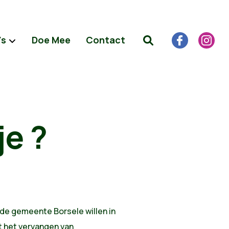
's
Doe Mee
Contact
je ?
de gemeente Borsele willen in
t het vervangen van