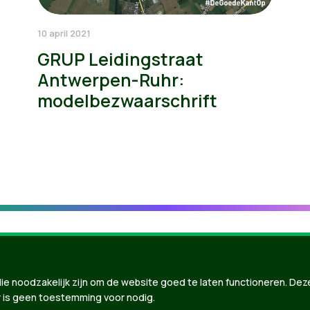
10 april 2021
GRUP Leidingstraat
Antwerpen-Ruhr:
modelbezwaarschrift
ie noodzakelijk zijn om de website goed te laten functioneren. Dez
 is geen toestemming voor nodig.